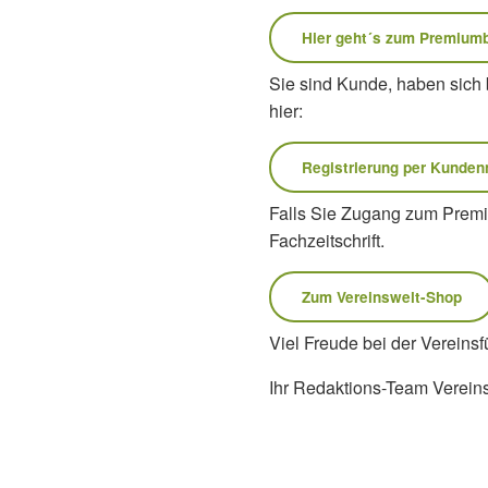
STEUERN
VERSICHE
Hier geht´s zum Premium
Ideeller Bereich
Unfallversic
Sie sind Kunde, haben sich b
Umsatzsteuer-Tipps
Versicherun
hier:
Zuwendungen
Verein bei V
Steuererklärung im Verein: Ein Überblick
Registrierung per Kunde
Falls Sie Zugang zum Premiu
Fachzeitschrift.
Zum Vereinswelt-Shop
Viel Freude bei der Vereins
Ihr Redaktions-Team Verein