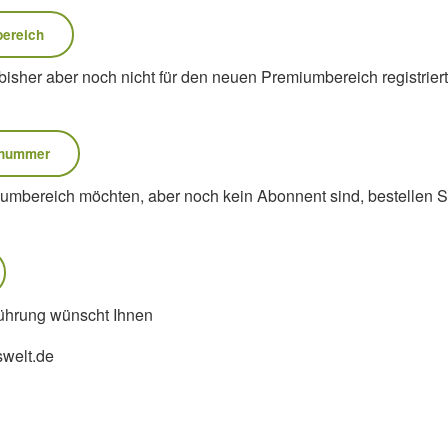
RUNG
bereich
herung für Ehrenamtler
isher aber noch nicht für den neuen Premiumbereich registriert
gsprämien
eranstaltungen absichern
nnummer
mbereich möchten, aber noch kein Abonnent sind, bestellen Sie
führung wünscht Ihnen
swelt.de