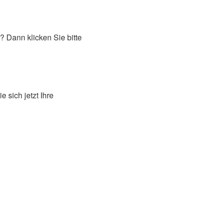
? Dann klicken Sie bitte
 sich jetzt Ihre
DOWNLOAD-
SHOP
WEBINARE
PREMIUM
CENTER