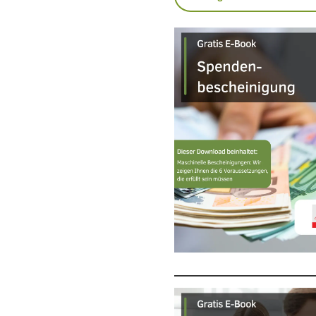
STEUERN
VERSICHE
Ideeller Bereich
Unfallversic
Umsatzsteuer-Tipps
Versicherun
Zuwendungen
Verein bei V
Steuererklärung im Verein: Ein Überblick