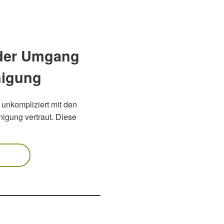
 der Umgang
nigung
unkompliziert mit den
DOWNLOAD-
igung vertraut. Diese
SHOP
WEBINARE
PREMIUM
CENTER