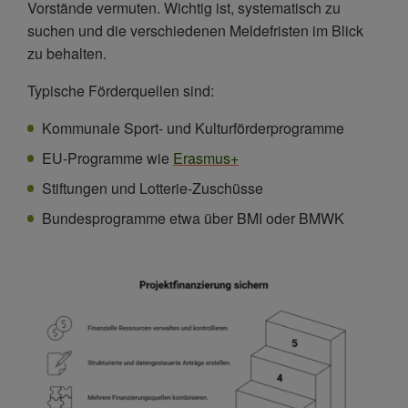
Häufige Fehler und Best Practices
Vorstände vermuten. Wichtig ist, systematisch zu
suchen und die verschiedenen Meldefristen im Blick
Nach der Genehmigung: Profi-Finanzmanagement
zu behalten.
Typische Förderquellen sind:
Kommunale Sport- und Kulturförderprogramme
EU-Programme wie
Erasmus+
Stiftungen und Lotterie-Zuschüsse
Bundesprogramme etwa über BMI oder BMWK