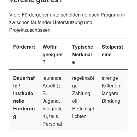
Viele Fördergeber unterscheiden (je nach Programm)
zwischen laufender Unterstützung und
Projektzuschüssen.
Förderart
Wofür
Typische
Stolperst
geeignet
Merkmal
eine
?
e
Dauerhaf
laufende
regelmäßi
strenge
te /
Arbeit (z.
ge
Kriterien,
institutio
B.
Zahlung,
längere
nelle
Jugend,
oft
Bindung
Förderun
Integratio
Berichtspf
g
n), teils
lichten
Personal