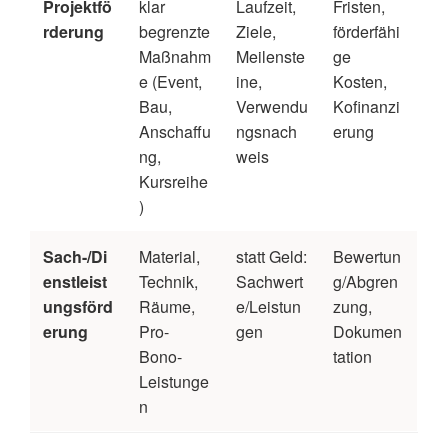
Projektfö
klar
Laufzeit,
Fristen,
rderung
begrenzte
Ziele,
förderfähi
Maßnahm
Meilenste
ge
e (Event,
ine,
Kosten,
Bau,
Verwendu
Kofinanzi
Anschaffu
ngsnach
erung
ng,
weis
Kursreihe
)
Sach-/Di
Material,
statt Geld:
Bewertun
enstleist
Technik,
Sachwert
g/Abgren
ungsförd
Räume,
e/Leistun
zung,
erung
Pro-
gen
Dokumen
Bono-
tation
Leistunge
n