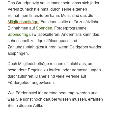
Das Grundprinzip sollte immer sein, dass sich jeder
Welche Arten der Förderung für Vereine gibt es?
Verein zunächst einmal durch seine eigenen
Einnahmen finanzieren kann. Meist sind das die
Wo kann man Fördergelder beantragen?
Mitgliedsbeiträge.
Erst dann sollte er für zusätzliche
Antragstellung für Fördergelder: So gehen Sie richtig
Einnahmen auf
Spenden
, Förderprogramme,
vor (Schritt für Schritt)
Sponsoring
usw. spekulieren. Andernfalls kann das
sehr schnell zu Liquiditätsengpass und
Checkliste Förderkonzept: Diese Unterlagen sollten
Sie immer parat haben
Zahlungsunfähigkeit führen, wenn Geldgeber wieder
abspringen.
Was ist Sponsoring für Vereine?
Doch Mitgliedsbeiträge reichen oft nicht aus, um
Was ist Fundraising für Vereine?
besondere Projekte zu fördern oder Veranstaltungen
Fördermittel für den Verein aus dem EU-Topf
durchzuführen. Daher sind viele Vereine auf
Fördergelder angewiesen.
Wie hoch sind Fördergelder für Vereine?
FAQ: Fördermittel
Wie Fördermittel für Vereine beantragt werden und
was Sie sonst noch darüber wissen müssen, erfahren
Sie in diesem Artikel.