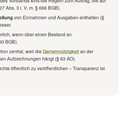
des Vorstands sind die Regeln zum Auftrag, die auf
 Abs. 3 i. V. m. § 666 BGB).
ellung
von Einnahmen und Ausgaben enthalten (§
esser.
derlich, wenn über einen Bestand an
260 BGB).
ion zentral, weil die
Gemeinnützigkeit
an der
en Aufzeichnungen hängt (§ 63 AO).
ichte öffentlich zu veröffentlichen – Transparenz ist