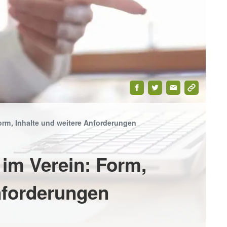
DOWNLOAD-
SHOP
WEBINARE
PREMIUM
orm, Inhalte und weitere Anforderungen
CENTER
im Verein: Form,
nforderungen