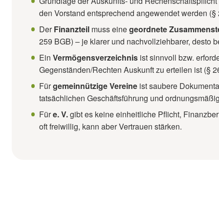
Grundlage der Auskunfts- und Rechenschaftspflicht 
den Vorstand entsprechend angewendet werden (§ 27
Welche Inhalte umfasst der Finanzbericht?
Der
Finanzteil
muss eine
geordnete Zusammenst
FAQ: Rechenschaftsbericht im Verein
259 BGB) – je klarer und nachvollziehbarer, desto b
Ein
Vermögensverzeichnis
ist sinnvoll bzw. erfor
Gegenständen/Rechten Auskunft zu erteilen ist (§ 
Für
gemeinnützige Vereine
ist saubere Dokumentat
tatsächlichen Geschäftsführung und ordnungsmäßig
Für
e. V.
gibt es keine einheitliche Pflicht, Finanzber
oft freiwillig, kann aber Vertrauen stärken.