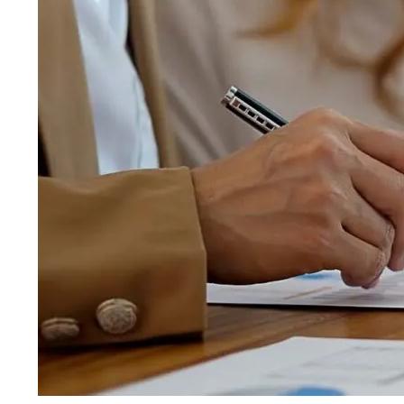
STEUERN
VERSICHE
Ideeller Bereich
Unfallversic
Umsatzsteuer-Tipps
Versicherun
Zuwendungen
Verein bei V
Steuererklärung im Verein: Ein Überblick