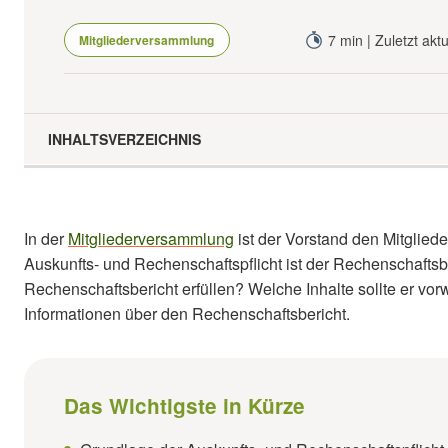
7 min | Zuletzt akt
Mitgliederversammlung
INHALTSVERZEICHNIS
Welche Anforderungen muss der Rechenschaftsbericht erfü
Welche Funktion erfüllt der Rechenschaftsbericht?
In der
Mitgliederversammlung
ist der Vorstand den Mitgliede
Welche Inhalte sollte der Rechenschaftsbericht umfassen?
Auskunfts- und Rechenschaftspflicht ist der Rechenschafts
Rechenschaftsbericht erfüllen? Welche Inhalte sollte er vorw
Was ist der Kassenbericht im Rechenschaftsbericht?
Informationen über den Rechenschaftsbericht.
Darf im Rechenschaftsbericht etwas verschwiegen werden?
Wer muss den Rechenschaftsbericht abgeben?
Das Wichtigste in Kürze
Was passiert, wenn Sie keinen Bericht erstatten?
Besteht eine Pflicht zur Veröffentlichung des Rechenschafts