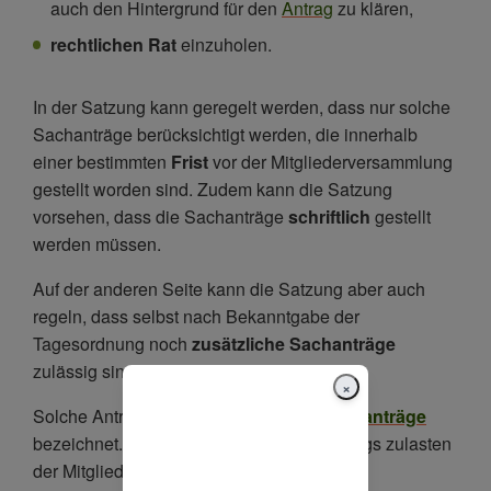
auch den Hintergrund für den
Antrag
zu klären,
rechtlichen Rat
einzuholen.
In der Satzung kann geregelt werden, dass nur solche
Sachanträge berücksichtigt werden, die innerhalb
einer bestimmten
Frist
vor der Mitgliederversammlung
gestellt worden sind. Zudem kann die Satzung
vorsehen, dass die Sachanträge
schriftlich
gestellt
werden müssen.
Auf der anderen Seite kann die Satzung aber auch
regeln, dass selbst nach Bekanntgabe der
Tagesordnung noch
zusätzliche Sachanträge
zulässig sind.
×
Solche Anträge werden als
Dringlichkeitsanträge
bezeichnet. Deren Zulassung geht allerdings zulasten
der Mitglieder, die