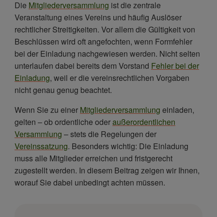
Die
Mitgliederversammlung
ist die zentrale
im Verein erfolgen?
Veranstaltung eines Vereins und häufig Auslöser
Welche Einladungsfristen gelten bei der
rechtlicher Streitigkeiten. Vor allem die Gültigkeit von
Mitgliederversammlung?
Beschlüssen wird oft angefochten, wenn Formfehler
Wer muss die Einladung zur Mitgliederversammlung
bei der Einladung nachgewiesen werden. Nicht selten
aussprechen?
unterlaufen dabei bereits dem Vorstand
Fehler bei der
Einladung
, weil er die vereinsrechtlichen Vorgaben
Was muss die Einladung zur Mitgliederversammlung
nicht genau genug beachtet.
beinhalten?
Wenn Sie zu einer
Mitgliederversammlung
einladen,
Welche Folgen drohen bei einer fehlerhaften
Einladung zur Mitgliederversammlung?
gelten – ob ordentliche oder
außerordentlichen
Versammlung
– stets die Regelungen der
Darf die Einladung zur Mitgliederversammlung nur
Vereinssatzung
. Besonders wichtig: Die Einladung
an stimmberechtigte Mitglieder erfolgen?
muss alle Mitglieder erreichen und fristgerecht
FAQ: Einladung zur Mitgliederversammlung
zugestellt werden. In diesem Beitrag zeigen wir Ihnen,
worauf Sie dabei unbedingt achten müssen.