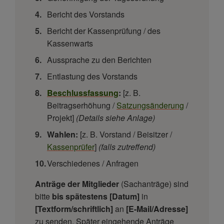
Bericht des Vorstands
Bericht der Kassenprüfung / des
Kassenwarts
Aussprache zu den Berichten
Entlastung des Vorstands
Beschlussfassung
:
[z. B.
Beitragserhöhung /
Satzungsänderung
/
Projekt]
(Details siehe Anlage)
Wahlen:
[z. B. Vorstand / Beisitzer /
Kassenprüfer
]
(falls zutreffend)
Verschiedenes / Anfragen
Anträge der Mitglieder
(Sachanträge) sind
bitte
bis spätestens [Datum]
in
[Textform/schriftlich]
an
[E-Mail/Adresse]
zu senden. Später eingehende Anträge