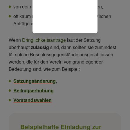
von der neuen Situation überrascht werden,
oft kaum in der Lage sind, über die zusätzlichen
Anträge verantwortlich abzustimmen.
Wenn
Dringlichkeitsanträge
laut der Satzung
überhaupt
zulässig
sind, dann sollten sie zumindest
für solche Beschlussgegenstände ausgeschlossen
werden, die für den Verein von grundlegender
Bedeutung sind, wie zum Beispiel:
Satzungsänderung
,
Beitragserhöhung
Vorstandswahlen
Beispielhafte Einladung zur