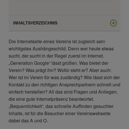
INHALTSVERZEICHNIS
Was Ihre Vereinswebseite überzeugend macht
Die Internetseite eines Vereins ist zugleich sein
Eine Vereinswebseite erstellen: So gehen Sie vor
wichtigstes Aushängeschild. Denn wer heute etwas
sucht, der sucht in der Regel zuerst im Internet.
Datenschutzgrundverordnung im Blick
„Generation Google“ lässt grüßen. Was bietet der
Fazit: Darauf sollten Sie bei der Erstellung der
Verein? Was prägt ihn? Wofür steht er? Aber auch:
Vereinswebseite achten
Wer ist im Verein für was zuständig? Wie lässt sich der
Kontakt zu den richtigen Ansprechpartnern schnell und
FAQ zum Thema Vereinshomepage
einfach herstellen? All das sind Fragen und Anliegen,
die eine gute Internetpräsenz beantwortet.
„Bequemlichkeit“, das schnelle Auffinden gesuchter
Inhalte, ist für die Besucher einer Vereinswebseite
dabei das A und O.