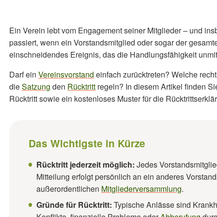
Ein Verein lebt vom Engagement seiner Mitglieder – und in
passiert, wenn ein Vorstandsmitglied oder sogar der gesamte 
einschneidendes Ereignis, das die Handlungsfähigkeit unmit
Darf ein
Vereinsvorstand
einfach zurücktreten? Welche rechtl
die
Satzung
den
Rücktritt
regeln? In diesem Artikel finden Si
Rücktritt sowie ein kostenloses Muster für die Rücktrittserklä
Das Wichtigste in Kürze
Rücktritt jederzeit möglich:
Jedes Vorstandsmitglied
Mitteilung erfolgt persönlich an ein anderes Vorstand
außerordentlichen
Mitgliederversammlung
.
Gründe für Rücktritt:
Typische Anlässe sind Krankh
Konflikte, finanzielle Probleme oder
Abberufung
durc