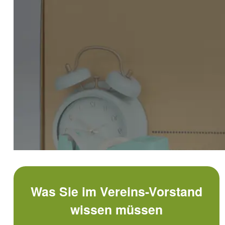
STEUERN
VERSICHE
Ideeller Bereich
Unfallversic
Umsatzsteuer-Tipps
Versicherun
Zuwendungen
Verein bei V
Steuererklärung im Verein: Ein Überblick
Was Sie im Vereins-Vorstand
wissen müssen