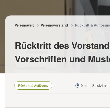
RUNG
herung für Ehrenamtler
gsprämien
Vereinswelt
Vereinsvorstand
Rücktritt & Auflösun
eranstaltungen absichern
Rücktritt des Vorstand
Vorschriften und Must
9 min | Zuletzt akt
Rücktritt & Auflösung