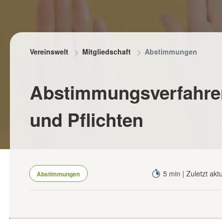
RUNG
herung für Ehrenamtler
gsprämien
Vereinswelt
Mitgliedschaft
Abstimmungen
eranstaltungen absichern
Abstimmungsverfahren
und Pflichten
5 min | Zuletzt akt
Abstimmungen