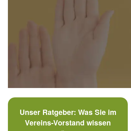
STEUERN
VERSICHE
Ideeller Bereich
Unfallversic
Umsatzsteuer-Tipps
Versicherun
Zuwendungen
Verein bei V
Steuererklärung im Verein: Ein Überblick
Unser Ratgeber: Was Sie im
Vereins-Vorstand wissen