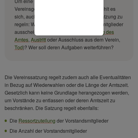
Um eine lückenlose Führung der
Vereinsgeschäfte sicherzustellen, empfiehlt es
sich, auch den folgenden Punkt in der Satzung zu
regeln: Was soll gelten, wenn Vorstandsmitglieder
ausscheiden (zum Beispiel
Niederlegung des
Amtes
,
Austritt
oder Ausschluss aus dem Verein,
Tod
)? Wer soll deren Aufgaben weiterführen?
Die Vereinssatzung regelt zudem auch alle Eventualitäten
in Bezug auf Wiederwahlen oder die Länge der Amtszeit.
Gesetzlich kann keine Grundlage herangezogen werden,
um Vorstände zu entlassen oder deren Amtszeit zu
beschränken. Die Satzung regelt ebenfalls:
Die
Ressortzuteilung
der Vorstandsmitglieder
Die Anzahl der Vorstandsmitglieder