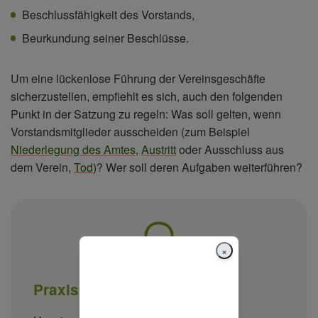
Beschlussfähigkeit des Vorstands,
Beurkundung seiner Beschlüsse.
Um eine lückenlose Führung der Vereinsgeschäfte
sicherzustellen, empfiehlt es sich, auch den folgenden
Punkt in der Satzung zu regeln: Was soll gelten, wenn
Vorstandsmitglieder ausscheiden (zum Beispiel
Niederlegung des Amtes
,
Austritt
oder Ausschluss aus
dem Verein,
Tod
)? Wer soll deren Aufgaben weiterführen?
×
Praxistipp