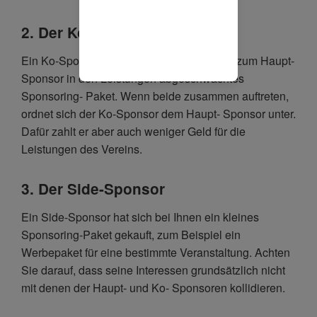
2. Der Ko-Sponsor
Ein Ko-Sponsor bekommt ein im Vergleich zum Haupt-
Sponsor in den Leistungen abgeschwächtes
Sponsoring- Paket. Wenn beide zusammen auftreten,
ordnet sich der Ko-Sponsor dem Haupt- Sponsor unter.
Dafür zahlt er aber auch weniger Geld für die
Leistungen des Vereins.
3. Der Side-Sponsor
Ein Side-Sponsor hat sich bei Ihnen ein kleines
Sponsoring-Paket gekauft, zum Beispiel ein
Werbepaket für eine bestimmte Veranstaltung. Achten
Sie darauf, dass seine Interessen grundsätzlich nicht
mit denen der Haupt- und Ko- Sponsoren kollidieren.