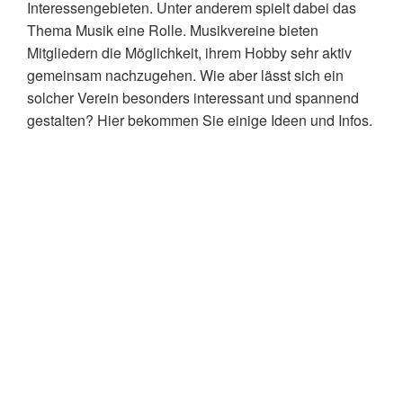
Eine Musikrichtung oder Flexibilität?
Interessengebieten. Unter anderem spielt dabei das
Thema Musik eine Rolle. Musikvereine bieten
Mehrwert für die Mitglieder in Form von Infos
Mitgliedern die Möglichkeit, ihrem Hobby sehr aktiv
Vorträge von spannenden Persönlichkeiten
gemeinsam nachzugehen. Wie aber lässt sich ein
solcher Verein besonders interessant und spannend
Infoabende zum Thema Instrumente innerhalb des
gestalten? Hier bekommen Sie einige Ideen und Infos.
Vereins
Mitglieder für den Musikverein werben
Veranstaltungen und Kontakte
Soziale Medien und Webseite
Eigene Musik produzieren und veröffentlichen
Zwei Optionen: Cover oder Eigenkompositionen
Produktion und Veröffentlichung
Konzerte organisieren – Offline und online
Fazit