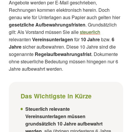
Angebote werden per E-Mail geschrieben,
Wann beginnt die Aufbewahrungsfrist?
Rechnungen kommen elektronisch herein. Doch
genau wie für Unterlagen aus Papier auch gelten hier
Warum ist der Datenzugriff für die
Aufbewahrungsfrist wichtig?
gesetzliche Aufbewahrungsfristen
. Grundsätzlich
gilt: Als Vorstand müssen Sie alle
steuerlich
Was passiert, wenn wichtige Unterlagen gelöscht
relevanten
Vereinsunterlagen
für
10 Jahre
bzw.
6
wurden?
Jahre
sicher aufbewahren. Diese 10 Jahre sind die
Wie werden digitale Dokumente am besten
sogenannte
Regelaufbewahrungsfrist
. Dokumente
aufbewahrt?
ohne steuerliche Bedeutung müssen hingegen nur 6
Jahre aufbewahrt werden.
Welche Aufbewahrungspflichten gelten bei einem
Vorstandswechsel?
Zusammenfassung: Gesetzliche
Aufbewahrungsfristen im Verein
Das Wichtigste in Kürze
Steuerlich relevante
Vereinsunterlagen müssen
grundsätzlich 10 Jahre aufbewahrt
werden
, alle übrigen mindestens 6 Jahre