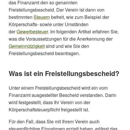
Welche Vorteile hat ein Freistellungsbescheid für
das Finanzamt den so genannten
Vereine?
Freistellungsbescheid. Der Verein ist dann von
bestimmten
Steuern
befreit, wie zum Beispiel der
Was sind die Voraussetzungen für einen
Freistellungsbescheid?
Körperschafts- sowie unter Umständen
der
Gewerbesteuer
. Im folgenden Artikel erfahren Sie,
Wie kann ich einen Freistellungsbescheid
was die Voraussetzungen für die Anerkennung der
beantragen?
Gemeinnützigkeit
sind und wie Sie den
FAQ zum Thema Freistellungsbescheid
Freistellungsbescheid beantragen.
Was ist ein Freistellungsbescheid?
Unter einem Freistellungsbescheid wird ein vom
Finanzamt ausgestellter Bescheid verstanden. Darin
wird festgestellt, dass Ihr Verein von der
Körperschaftsteuerpflicht freigestellt ist.
Für den Fall, dass Sie mit Ihrem Verein auch
steuerpflichtige Einnahmen erzielt haben, erlässt das