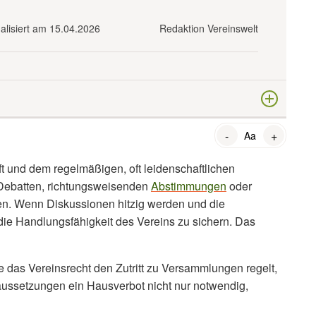
ualisiert am 15.04.2026
Redaktion Vereinswelt
umen?
-
+
Aa
Tür weisen?
ft und dem regelmäßigen, oft leidenschaftlichen
ulässig?
 Debatten, richtungsweisenden
Abstimmungen
oder
en. Wenn Diskussionen hitzig werden und die
io“
t, die Handlungsfähigkeit des Vereins zu sichern. Das
 das Vereinsrecht den Zutritt zu Versammlungen regelt,
aussetzungen ein Hausverbot nicht nur notwendig,