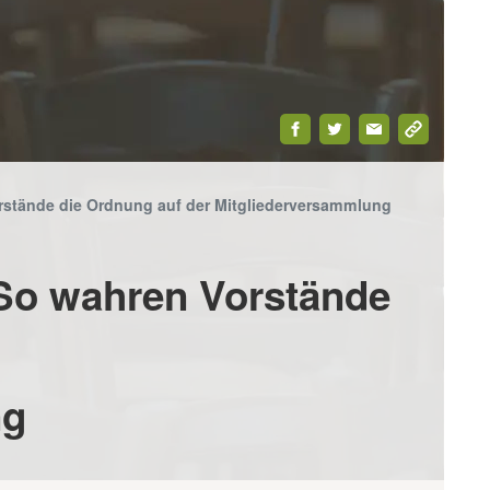
rstände die Ordnung auf der Mitgliederversammlung
DOWNLOAD-
SHOP
WEBINARE
PREMIUM
CENTER
 So wahren Vorstände
ng