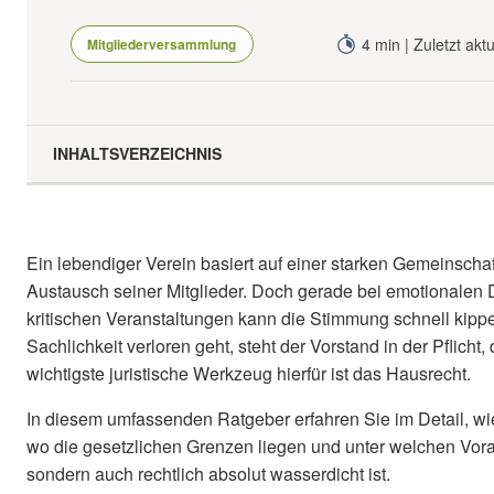
4 min | Zuletzt akt
Mitgliederversammlung
INHALTSVERZEICHNIS
Die juristische Basis: Wer hat das Sagen in den Vereinsrä
Das grundsätzliche Zutrittsrecht: Darf man Mitgliedern die 
Ein lebendiger Verein basiert auf einer starken Gemeinscha
Eskalation auf der Versammlung: Wann ist ein Hausverbot z
Austausch seiner Mitglieder. Doch gerade bei emotionalen
kritischen Veranstaltungen kann die Stimmung schnell kipp
Schutz vor vereinsschädigendem Verhalten: Die „Ultima Rat
Sachlichkeit verloren geht, steht der Vorstand in der Pflich
Checkliste für Vorstände: Vorbereitung ist alles
wichtigste juristische Werkzeug hierfür ist das Hausrecht.
In diesem umfassenden Ratgeber erfahren Sie im Detail, wie
wo die gesetzlichen Grenzen liegen und unter welchen Vor
sondern auch rechtlich absolut wasserdicht ist.