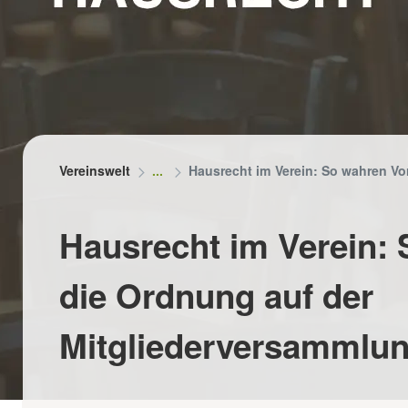
RUNG
herung für Ehrenamtler
gsprämien
eranstaltungen absichern
Vereinswelt
Hausrecht im Verein: So wahren Vo
Hausrecht im Verein:
die Ordnung auf der
Mitgliederversammlu