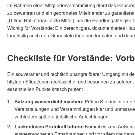
Im Rahmen einer Mitgliederversammlung dient das Hausrec
zu bewahren und ein geordnetes Miteinander zu garantieren.
„Ultima Ratio“ (das letzte Mittel), um die Handlungsfähigkei
Wichtig für Vorstände: Ein berechtigtes, dokumentiertes H
langfristig auch den Grundstein für einen formalen und dau
Checkliste für Vorstände: Vorbe
Ein souveräner und rechtlich unangreifbarer Umgang mit de
hitzigen Situationen rechtssicher und besonnen zu agieren, s
essenziellen Punkte kritisch prüfen:
Satzung wasserdicht machen:
Prüfen Sie das interne 
Veranstaltungen und Versammlungen klar und unmissvers
verhindern spätere juristische Anfechtungen.
Lückenloses Protokoll führen:
Kommt es zum Äußerste
ausgesprochenen Ermahnungen und vor allem die genau