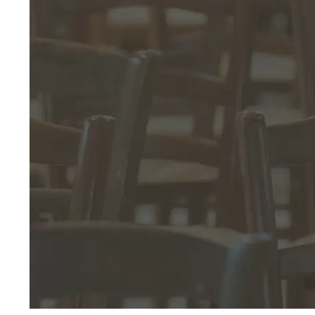
STEUERN
VERSICHE
Ideeller Bereich
Unfallversic
Umsatzsteuer-Tipps
Versicherun
Zuwendungen
Verein bei V
Steuererklärung im Verein: Ein Überblick